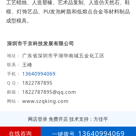
工艺蜡烛、人造塑橡、艺术品复制、人造仿天然石、鞋
模、灯饰艺品、PU发泡树脂和低熔点合金等材料制品
成型模具。
深圳市千京科技发展有限公司
广东省深圳市平湖华南城五金化工区
地址：
王峰
联系：
13640994069
手机：
1822787895
Q Q：
1822787895@qq.com
邮箱：
www.szqking.com
网站：
网店登录
免费开店
技术支持：方佳平
第
11年
13640994069
在线咨询
一键拨号