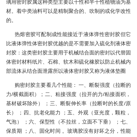
璃用密封胶属这种类型主要以干性和半干性植物油为基
材。着中类油料可以是精制聚合的、吹制的或化学改性
的。
热熔密胶可配制成性能接近于液体弹性密封胶但它
比液体弹性体密封胶优越的是不需要加入硫化剂液体密
封胶：这类密封胶主要用于机械结合面的密封以代替固
体密封材料纸片、石棉、软木和硫化橡胶以防止机械内
部流体从结合面泄露所以液体密封胶又称为液体垫圈
购密封胶主要看几个性能： 一、断裂强度（拉断的
力/横截面积）；二、粘接强度（拉开的力/粘接面积，
基材破坏除外） ；三、断裂伸长率（拉断时的长度/原
长） ；四、抗老化能力 ；五、外观（亚光度，颗粒，
气泡） ；六、保型性（不拉丝，立面不下垂） ；七、
保质期 ；八、固化时间 。玻璃胶没有好坏之分，性能